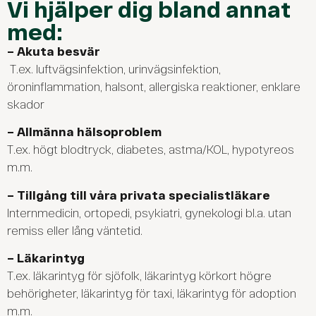
Vi hjälper dig bland annat
med:
–
Akuta besvär
T.ex. luftvägsinfektion, urinvägsinfektion,
öroninflammation, halsont, allergiska reaktioner, enklare
skador
–
Allmänna hälsoproblem
T.ex. högt blodtryck, diabetes, astma/KOL, hypotyreos
m.m.
–
Tillgång till våra privata specialistläkare
Internmedicin, ortopedi, psykiatri, gynekologi bl.a. utan
remiss eller lång väntetid.
– Läkarintyg
T.ex. läkarintyg för sjöfolk, läkarintyg
körkort
högre
behörigheter, läkarintyg för taxi, läkarintyg för adoption
m.m.