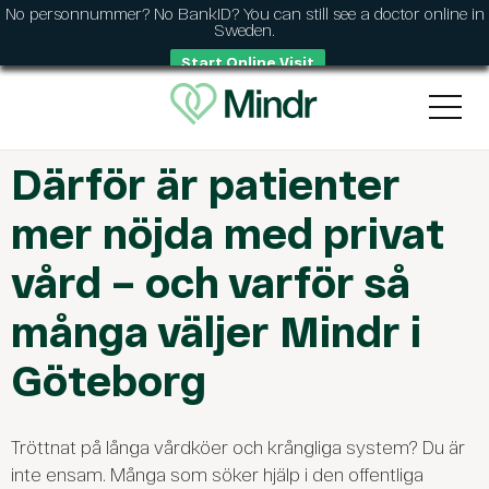
No personnummer? No BankID? You can still see a doctor online in
Sweden.
Start Online Visit
Därför är patienter
mer nöjda med privat
vård – och varför så
många väljer Mindr i
Göteborg
Tröttnat på långa vårdköer och krångliga system? Du är
inte ensam. Många som söker hjälp i den offentliga