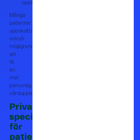
opinion
Många
patienter
uppskattar
också
möjligheten
att
få
en
mer
personlig
vårdupplevelse.
Privat
specialistmottagning
för
patienter