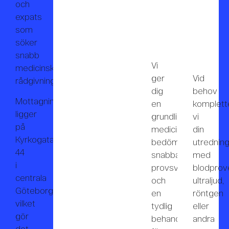
och
expats
som
söker
snabb
Vi
medicinsk
ger
Vid
rådgivning.
dig
behov
Mottagningen
en
komplett
ligger
grundlig
vi
på
medicinsk
din
Kyrkogatan
bedömning,
utrednin
44
snabba
med
i
provsvar
blodprove
centrala
och
ultraljud,
Göteborg,
en
röntgen
vilket
tydlig
eller
gör
behandlingsplan
andra
det