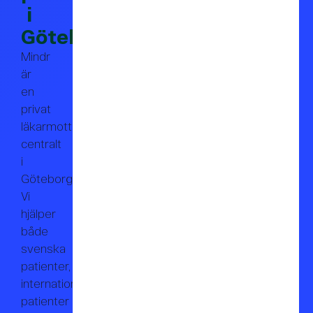
i
Göteborg
Mindr
är
en
privat
läkarmottagning
centralt
i
Göteborg.
Vi
hjälper
både
svenska
patienter,
internationella
patienter