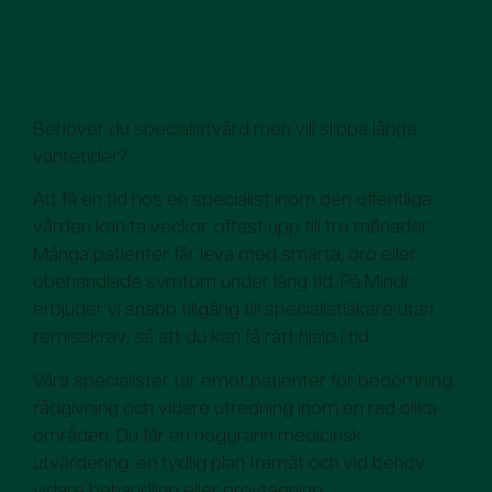
Specialistvård i Göteborg –
Snabb Hjälp av Erfarna
Specialister
Behöver du specialistvård men vill slippa långa
väntetider?
Att få en tid hos en specialist inom den offentliga
vården kan ta veckor, oftast upp till tre månader.
Många patienter får leva med smärta, oro eller
obehandlade symtom under lång tid. På Mindr
erbjuder vi snabb tillgång till specialistläkare utan
remisskrav, så att du kan få rätt hjälp i tid.
Våra specialister tar emot patienter för bedömning,
rådgivning och vidare utredning inom en rad olika
områden. Du får en noggrann medicinsk
utvärdering, en tydlig plan framåt och vid behov
vidare behandling eller provtagning.