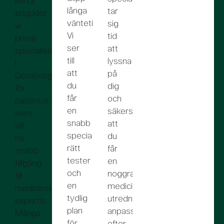
Mindr
långa
tar
erbjuder
väntetider!
sig
vi
Vi
tid
privat
ser
att
specialistmottagning
till
lyssna
i
att
på
Göteborg
du
dig
för
får
och
patienter
en
säkerställer
som
snabb
att
vill
specialistbedömning,
du
ha
rätt
får
snabb
tester
en
tillgång
och
noggrann
till
en
medicinsk
medicinsk
tydlig
utredning
expertis.
plan
anpassad
Många
för
efter