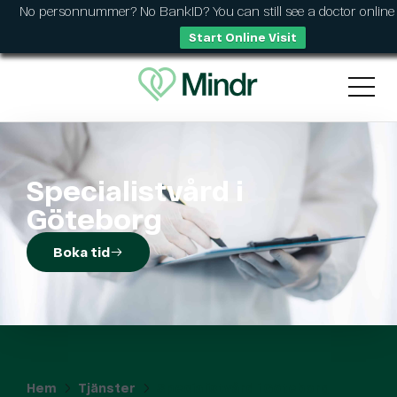
No personnummer? No BankID? You can still see a doctor online
Start Online Visit
Specialistvård i
Göteborg
Boka tid
Hem
Tjänster
Specialistvård i Göteborg