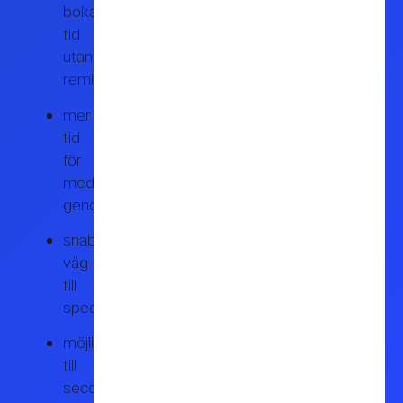
boka
tid
utan
remiss
mer
tid
för
medicinsk
genomgång
snabbare
väg
till
specialistbedömning
möjlighet
till
second